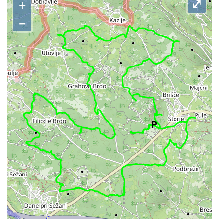
+
⤢
−