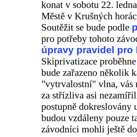
konat v sobotu 22. ledn
Městě v Krušných horác
Soutěžit se bude podle
pro potřeby tohoto záv
úpravy pravidel p
Skiprivatizace proběhne 
bude zařazeno několik k
"vytrvalostní" vlna, vá
za střízliva asi nezamíři
postupně dokreslovány u 
budou vzdáleny pouze t
závodníci mohli ještě do