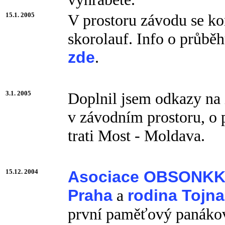
15.1. 2005
V prostoru závodu se ko
skorolauf. Info o průbě
zde
.
3.1. 2005
Doplnil jsem odkazy na 
v závodním prostoru, o 
trati Most - Moldava.
15.12. 2004
Asociace OBSONK
Praha
a
rodina Tojna
první paměťový panákový