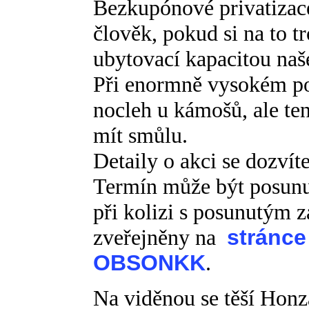
Bezkupónové privatizac
člověk, pokud si na to t
ubytovací kapacitou naš
Při enormně vysokém poč
nocleh u kámošů, ale ten
mít smůlu.
Detaily o akci se dozví
Termín může být posunut
při kolizi s posunutým
zveřejněny na
stránce
OBSONKK
.
Na viděnou se těší Honz