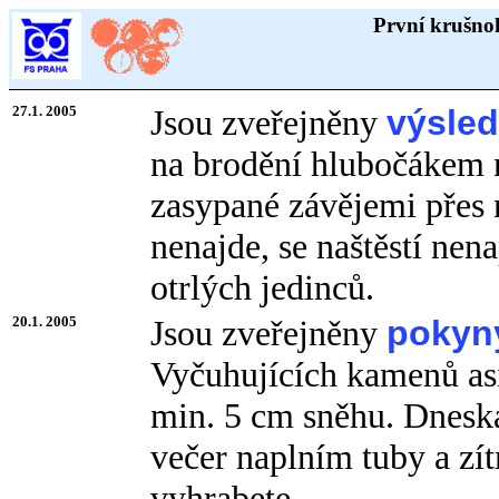
První krušno
27.1. 2005
Jsou zveřejněny
výsle
na brodění hlubočákem 
zasypané závějemi přes 
nenajde, se naštěstí nen
otrlých jedinců.
20.1. 2005
Jsou zveřejněny
pokyn
Vyčuhujících kamenů asi
min. 5 cm sněhu. Dneska
večer naplním tuby a zítr
vyhrabete.