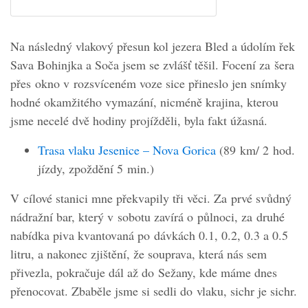
Na následný vlakový přesun kol jezera Bled a údolím řek
Sava Bohinjka a Soča jsem se zvlášť těšil. Focení za šera
přes okno v rozsvíceném voze sice přineslo jen snímky
hodné okamžitého vymazání, nicméně krajina, kterou
jsme necelé dvě hodiny projížděli, byla fakt úžasná.
Trasa vlaku Jesenice – Nova Gorica
(89 km/ 2 hod.
jízdy, zpoždění 5 min.)
V cílové stanici mne překvapily tři věci. Za prvé svůdný
nádražní bar, který v sobotu zavírá o půlnoci, za druhé
nabídka piva kvantovaná po dávkách 0.1, 0.2, 0.3 a 0.5
litru, a nakonec zjištění, že souprava, která nás sem
přivezla, pokračuje dál až do Sežany, kde máme dnes
přenocovat. Zbaběle jsme si sedli do vlaku, sichr je sichr.