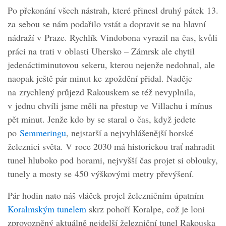
Po překonání všech nástrah, které přinesl druhý pátek 13.
za sebou se nám podařilo vstát a dopravit se na hlavní
nádraží v Praze. Rychlík Vindobona vyrazil na čas, kvůli
práci na trati v oblasti Uhersko – Zámrsk ale chytil
jedenáctiminutovou sekeru, kterou nejenže nedohnal, ale
naopak ještě pár minut ke zpoždění přidal. Naděje
na zrychlený průjezd Rakouskem se též nevyplnila,
v jednu chvíli jsme měli na přestup ve Villachu i mínus
pět minut. Jenže kdo by se staral o čas, když jedete
po
Semmeringu
, nejstarší a nejvyhlášenější horské
železnici světa. V roce 2030 má historickou trať nahradit
tunel hluboko pod horami, nejvyšší čas projet si oblouky,
tunely a mosty se 450 výškovými metry převýšení.
Pár hodin nato náš vláček projel železničním úpatním
Koralmským tunelem
skrz pohoří Koralpe, což je loni
zprovozněný aktuálně nejdelší železniční tunel Rakouska