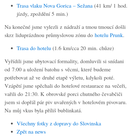
Trasa vlaku Nova Gorica – Sežana
(41 km/ 1 hod.
jízdy, zpoždění 5 min.)
Na konečné jsme vylezli z nádraží a tmou tmoucí došli
skrz liduprázdnou průmyslovou zónu do
hotelu Prunk
.
Trasa do hotelu
(1.6 km/cca 20 min. chůze)
Vyřídili jsme ubytovací formality, domluvili si snídani
od 7:00 a uložení batohu s věcmi, které budeme
potřebovat až ve druhé etapě výletu, kdykoli poté.
Vzápětí jsme spěchali do hotelové restaurace na večeři,
vařili do 21:30. K obrovské porci chutného čevabčiči
jsem si dopřál pár piv uvařených v hotelovém pivovaru.
Na můj vkus byla příliš bublinkatá.
Všechny fotky z dopravy do Slovinska
Zpět na news