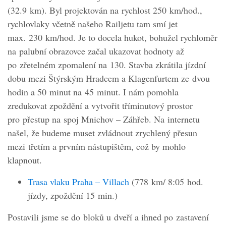
(32.9 km). Byl projektován na rychlost 250 km/hod.,
rychlovlaky včetně našeho Railjetu tam smí jet
max. 230 km/hod. Je to docela hukot, bohužel rychloměr
na palubní obrazovce začal ukazovat hodnoty až
po zřetelném zpomalení na 130. Stavba zkrátila jízdní
dobu mezi Štýrským Hradcem a Klagenfurtem ze dvou
hodin a 50 minut na 45 minut. I nám pomohla
zredukovat zpoždění a vytvořit tříminutový prostor
pro přestup na spoj Mnichov – Záhřeb. Na internetu
našel, že budeme muset zvládnout zrychlený přesun
mezi třetím a prvním nástupištěm, což by mohlo
klapnout.
Trasa vlaku Praha – Villach
(778 km/ 8:05 hod.
jízdy, zpoždění 15 min.)
Postavili jsme se do bloků u dveří a ihned po zastavení