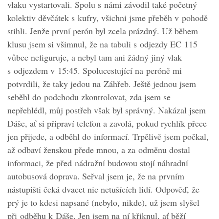
vlaku vystartovali. Spolu s námi závodil také početný
kolektiv děvčátek s kufry, všichni jsme přeběh v pohodě
stihli. Jenže první perón byl zcela prázdný. Už během
klusu jsem si všimnul, že na tabuli s odjezdy EC 115
vůbec nefiguruje, a nebyl tam ani žádný jiný vlak
s odjezdem v 15:45. Spolucestující na peróně mi
potvrdili, že taky jedou na Záhřeb. Ještě jednou jsem
seběhl do podchodu zkontrolovat, zda jsem se
nepřehlédl, můj postřeh však byl správný. Nakázal jsem
Dáše, ať si připraví telefon a zavolá, pokud rychlík přece
jen přijede, a odběhl do informací. Trpělivě jsem počkal,
až odbaví ženskou přede mnou, a za odměnu dostal
informaci, že před nádražní budovou stojí náhradní
autobusová doprava. Seřval jsem je, že na prvním
nástupišti čeká dvacet nic netušících lidí. Odpověď, že
prý je to kdesi napsané (nebylo, nikde), už jsem slyšel
při odběhu k Dáše. Jen jsem na ní křiknul, ať běží