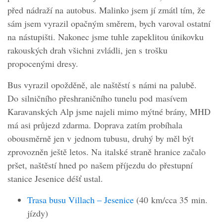
před nádraží na autobus. Malinko jsem jí zmátl tím, že
sám jsem vyrazil opačným směrem, bych varoval ostatní
na nástupišti. Nakonec jsme tuhle zapeklitou únikovku
rakouských drah všichni zvládli, jen s trošku
propocenými dresy.
Bus vyrazil opožděně, ale naštěstí s námi na palubě.
Do silničního přeshraničního tunelu pod masívem
Karavanských Alp jsme najeli mimo mýtné brány, MHD
má asi průjezd zdarma. Doprava zatím probíhala
obousměrně jen v jednom tubusu, druhý by měl být
zprovozněn ještě letos. Na italské straně hranice začalo
pršet, naštěstí hned po našem příjezdu do přestupní
stanice Jesenice déšť ustal.
Trasa busu Villach – Jesenice
(40 km/cca 35 min.
jízdy)